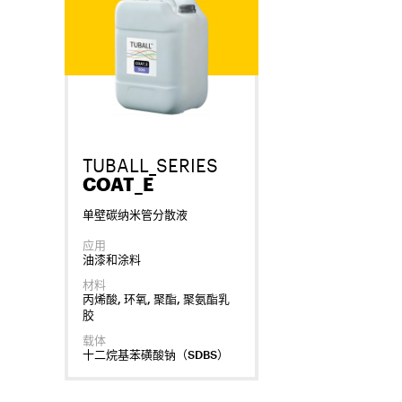
TUBALL_SERIES
COAT_E
单壁碳纳米管分散液
应用
油漆和涂料
材料
丙烯酸, 环氧, 聚酯, 聚氨酯乳
胶
载体
十二烷基苯磺酸钠（SDBS）